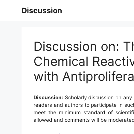
Skip
Discussion
to
content
Discussion on: Th
Chemical Reactiv
with Antiprolifera
Discussion:
Scholarly discussion on any s
readers and authors to participate in suc
meet the minimum standard of scientifi
allowed and comments will be moderated